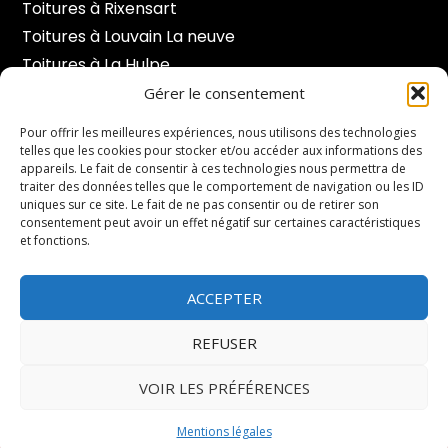
Toitures à Rixensart
Toitures à Louvain La neuve
Toitures à La Hulpe
Toitures à Hoeilaart
Gérer le consentement
Toitures à Braine l’alleud
Pour offrir les meilleures expériences, nous utilisons des technologies
telles que les cookies pour stocker et/ou accéder aux informations des
appareils. Le fait de consentir à ces technologies nous permettra de
Contact
traiter des données telles que le comportement de navigation ou les ID
Duisburgsesteenweg 191 - 3090 Overijse.
uniques sur ce site. Le fait de ne pas consentir ou de retirer son
consentement peut avoir un effet négatif sur certaines caractéristiques
et fonctions.
info@toituresbertrand.be
ACCEPTER
+32 47404 97 11
REFUSER
Lundi – Vendredi : 8h00 à 18h00
Samedi - Dimanche : Fermé
VOIR LES PRÉFÉRENCES
© 2026 Copyright Tous droits réservés |
Mentions légales
Mentions légales
Propulsé par