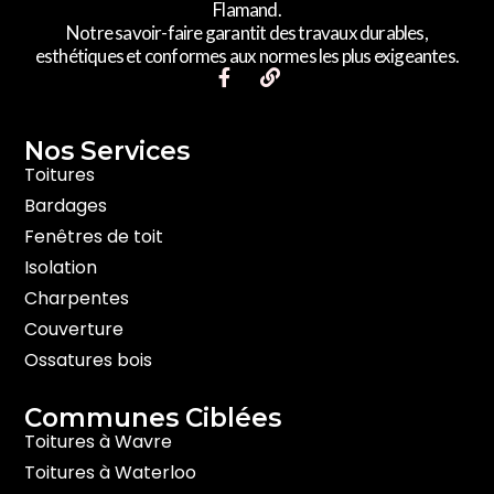
Flamand.
Notre savoir-faire garantit des travaux durables,
esthétiques et conformes aux normes les plus exigeantes.
F
L
a
i
c
n
e
k
Nos Services​
b
o
Toitures
o
Bardages
k
-
Fenêtres de toit
f
Isolation
Charpentes
Couverture
Ossatures bois
Communes Ciblées
Toitures à Wavre
Toitures à Waterloo