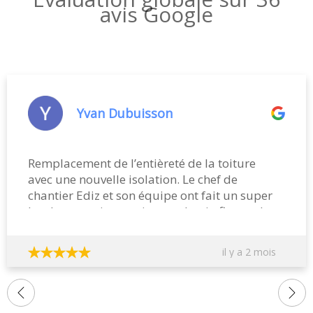
avis Google
Yvan Dubuisson
Remplacement de l’entièreté de la toiture
avec une nouvelle isolation. Le chef de
chantier Ediz et son équipe ont fait un super
boulot en trois semaines et demi afin que le
chantier puisse être terminé avant les congés
du bâtiment! Agréable, très professionnel, à
il y a 2 mois
l’écoute des souhaits du client et soucieux de
la propreté. Le patron M. Bertrand est aussi
très correct et a respecté à la lettre les termes
du devis et ses engagements de finir le