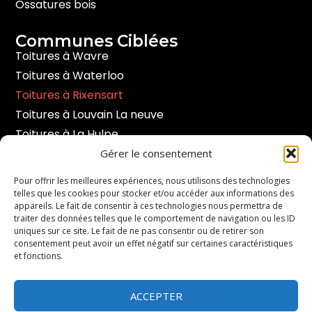
Ossatures bois
Communes Ciblées
Toitures à Wavre
Toitures à Waterloo
Toitures à Rixensart
Toitures à Louvain La neuve
Toitures à La Hulpe
Toitures à Hoeilaart
Gérer le consentement
Toitures à Braine l’alleud
Pour offrir les meilleures expériences, nous utilisons des technologies
telles que les cookies pour stocker et/ou accéder aux informations des
appareils. Le fait de consentir à ces technologies nous permettra de
Contact
traiter des données telles que le comportement de navigation ou les ID
Duisburgsesteenweg 191 - 3090 Overijse.
uniques sur ce site. Le fait de ne pas consentir ou de retirer son
consentement peut avoir un effet négatif sur certaines caractéristiques
et fonctions.
info@toituresbertrand.be
ACCEPTER
+32 47404 97 11