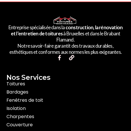
Entreprise spécialisée dans la
construction, la rénovation
et l’entretien de toitures
à Bruxelles et dans le Brabant
Flamand.
Notre savoir-faire garantit des travaux durables,
esthétiques et conformes aux normes les plus exigeantes.
F
L
a
i
c
n
e
k
Nos Services​
b
o
Toitures
o
Bardages
k
-
Fenêtres de toit
f
Isolation
Charpentes
Couverture