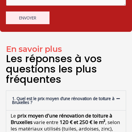
s
s
e
s
u
E
a
r
ENVOYER
m
g
u
a
e
n
i
*
e
l
s
e
En savoir plus
u
Les réponses à vos
l
questions les plus
e
l
fréquentes
i
g
n
e
1. Quel est le prix moyen d’une rénovation de toiture à
Bruxelles ?
Le
prix moyen d’une rénovation de toiture à
Bruxelles
varie entre
120 € et 250 € le m²
, selon
les matériaux utilisés (tuiles, ardoises, zinc),