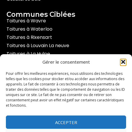
Communes Ciblées
Toitures à Wavre
Toitures à Waterloo
Toitures à Rixensart
Toitures à Louvain La neuve
Toitures à La Hulpe
Toitures à Hoeilaart
Gérer le consentement
Toitures à Braine l’alleud
Pour offrir les meilleures expériences, nous utilisons des technologies
telles que les cookies pour stocker et/ou accéder aux informations des
appareils. Le fait de consentir à ces technologies nous permettra de
Contact
traiter des données telles que le comportement de navigation ou les ID
Duisburgsesteenweg 191 - 3090 Overijse.
uniques sur ce site. Le fait de ne pas consentir ou de retirer son
consentement peut avoir un effet négatif sur certaines caractéristiques
et fonctions.
info@toituresbertrand.be
ACCEPTER
+32 47404 97 11