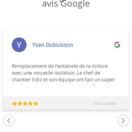
avis Google
Yvan Dubuisson
Remplacement de l’entièreté de la toiture
avec une nouvelle isolation. Le chef de
chantier Ediz et son équipe ont fait un super
boulot en trois semaines et demi afin que le
chantier puisse être terminé avant les congés
du bâtiment! Agréable, très professionnel, à
il y a 2 mois
l’écoute des souhaits du client et soucieux de
la propreté. Le patron M. Bertrand est aussi
très correct et a respecté à la lettre les termes
du devis et ses engagements de finir le