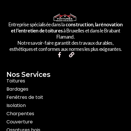
Entreprise spécialisée dans la
construction, la rénovation
et l’entretien de toitures
à Bruxelles et dans le Brabant
Flamand.
Notre savoir-faire garantit des travaux durables,
esthétiques et conformes aux normes les plus exigeantes.
F
L
a
i
c
n
e
k
Nos Services​
b
o
Toitures
o
Bardages
k
-
Fenêtres de toit
f
Isolation
Charpentes
Couverture
Ossatures bois