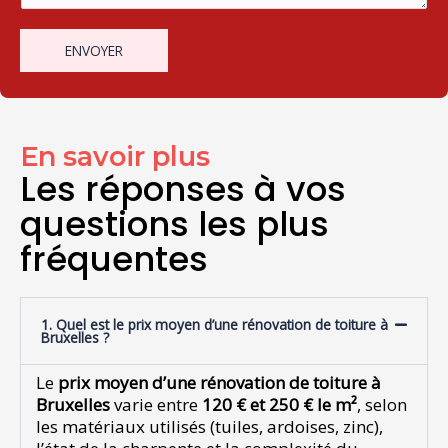
e
s
u
s
a
r
ENVOYER
s
g
u
a
e
n
g
*
e
e
s
e
En savoir plus
u
Les réponses à vos
l
questions les plus
e
l
fréquentes
i
g
n
e
1. Quel est le prix moyen d’une rénovation de toiture à
Bruxelles ?
Le
prix moyen d’une rénovation de toiture à
Bruxelles
varie entre
120 € et 250 € le m²
, selon
les matériaux utilisés (tuiles, ardoises, zinc),