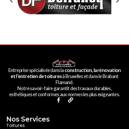
Entreprise spécialisée dans la
construction, la rénovation
et l’entretien de toitures
à Bruxelles et dans le Brabant
Flamand.
Notre savoir-faire garantit des travaux durables,
esthétiques et conformes aux normes les plus exigeantes.
F
L
a
i
c
n
e
k
Nos Services​
b
o
Toitures