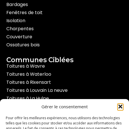
o
Bardages
k
-
Fenêtres de toit
f
Isolation
Charpentes
Couverture
Ossatures bois
Communes Ciblées
Toitures à Wavre
Toitures à Waterloo
Toitures à Rixensart
Toitures à Louvain La neuve
Toitures à La Hulpe
Toitures à Hoeilaart
Gérer le consentement
Toitures à Braine l’alleud
Pour offrir les meilleures expériences, nous utilisons des technologies
telles que les cookies pour stocker et/ou accéder aux informations des
appareils. Le fait de consentir à ces technologies nous permettra de