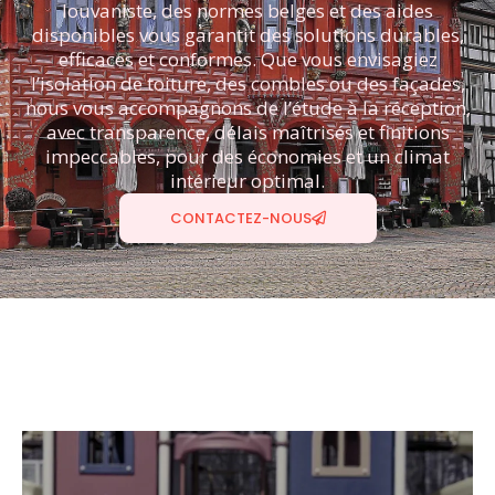
louvaniste, des normes belges et des aides
disponibles vous garantit des solutions durables,
efficaces et conformes. Que vous envisagiez
l’isolation de toiture, des combles ou des façades,
nous vous accompagnons de l’étude à la réception,
avec transparence, délais maîtrisés et finitions
impeccables, pour des économies et un climat
intérieur optimal.
CONTACTEZ-NOUS