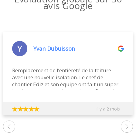
avis Google
Yvan Dubuisson
Remplacement de l’entièreté de la toiture
avec une nouvelle isolation. Le chef de
chantier Ediz et son équipe ont fait un super
boulot en trois semaines et demi afin que le
chantier puisse être terminé avant les congés
du bâtiment! Agréable, très professionnel, à
il y a 2 mois
l’écoute des souhaits du client et soucieux de
la propreté. Le patron M. Bertrand est aussi
très correct et a respecté à la lettre les termes
du devis et ses engagements de finir le