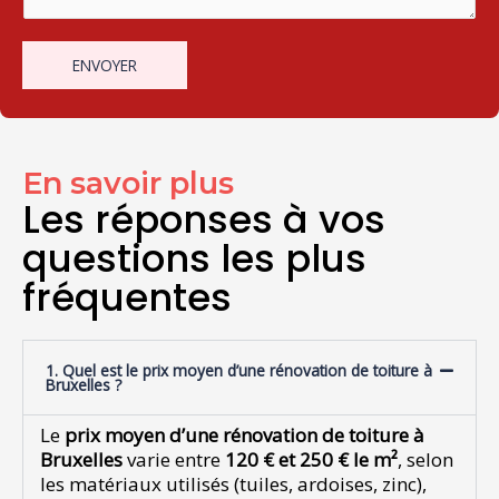
s
s
m
s
u
a
a
r
ENVOYER
i
g
u
l
e
n
*
e
s
e
En savoir plus
u
Les réponses à vos
l
questions les plus
e
l
fréquentes
i
g
n
e
1. Quel est le prix moyen d’une rénovation de toiture à
Bruxelles ?
Le
prix moyen d’une rénovation de toiture à
Bruxelles
varie entre
120 € et 250 € le m²
, selon
les matériaux utilisés (tuiles, ardoises, zinc),