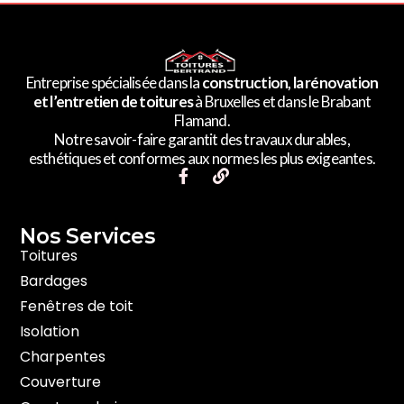
Entreprise spécialisée dans la
construction, la rénovation
et l’entretien de toitures
à Bruxelles et dans le Brabant
Flamand.
Notre savoir-faire garantit des travaux durables,
esthétiques et conformes aux normes les plus exigeantes.
F
L
a
i
c
n
e
k
Nos Services​
b
o
Toitures
o
Bardages
k
-
Fenêtres de toit
f
Isolation
Charpentes
Couverture