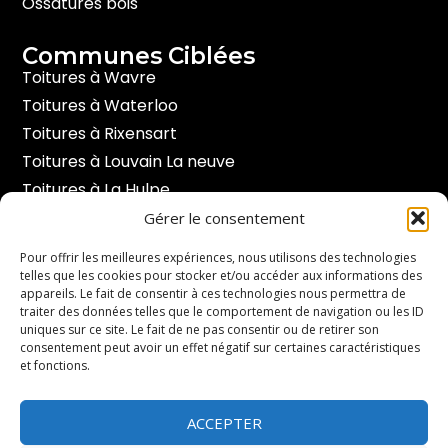
Ossatures bois
Communes Ciblées
Toitures à Wavre
Toitures à Waterloo
Toitures à Rixensart
Toitures à Louvain La neuve
Toitures à La Hulpe
Toitures à Hoeilaart
Gérer le consentement
Toitures à Braine l’alleud
Pour offrir les meilleures expériences, nous utilisons des technologies
telles que les cookies pour stocker et/ou accéder aux informations des
appareils. Le fait de consentir à ces technologies nous permettra de
Contact
traiter des données telles que le comportement de navigation ou les ID
Duisburgsesteenweg 191 - 3090 Overijse.
uniques sur ce site. Le fait de ne pas consentir ou de retirer son
consentement peut avoir un effet négatif sur certaines caractéristiques
et fonctions.
info@toituresbertrand.be
ACCEPTER
+32 47404 97 11